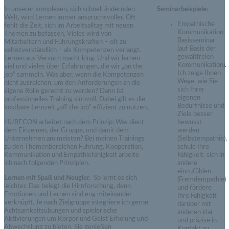
In unserer komplexen, sich schnell ändernden
Seminarbeispiele:
Welt, wird Lernen immer anspruchsvoller. Oft
Empathische
fehlt die Zeit, sich im Arbeitsalltag mit neuen
Kommunikation
Themen zu befassen. Vieles wird von
Basisseminar
Mitarbeitern und Führungskräften – oft zu
(auf Basis der
selbstverständlich – als Kompetenzen verlangt.
gewaltfreien
Lernen aus Versuch macht klug. Und wir lernen
Kommunikation).
viel und vieles über Erfahrungen, die wir „on the
Ich zeige Ihnen
job“ sammeln. Was aber, wenn die Kompetenzen
Wege, wie Sie
nicht ausreichen, um den Anforderungen an die
sich Ihrer
eigene Rolle gerecht zu werden? Dann ist
eigenen
professionelles Training sinnvoll. Dabei gilt es die
Bedürfnisse und
kostbare Lernzeit „off the job“ effizient zu nutzen.
Ziele besser
HUBECON arbeitet nach dem Prinzip: Was dient
bewusst
dem Einzelnen, der Gruppe, und damit dem
werden
Unternehmen am meisten? Bei meinen Trainings
(Selbstempathie),
zu den Themenbereichen Führung, Kooperation,
schule Ihre
Kommunikation und Empathiefähigkeit arbeite
Fähigkeit, sich in
ich nach folgenden Prinzipien.
andere
einzufühlen
Lernen mit Spaß und Neugier.
So lernt es sich
(Fremdempathie)
leichter. Das belegt die Hirnforschung, denn
und fördere
Emotionen und Lernen sind eng miteinander
Ihre Fähigkeit
verknüpft. Je nach Zielgruppe integriere ich gerne
darüber mit
Achtsamkeitsübungen und spielerische
anderen klar
Aktivierungen um Körper und Geist Erholung und
und präzise in
Abwechslung zu bieten. Sie genießen
Kontakt zu