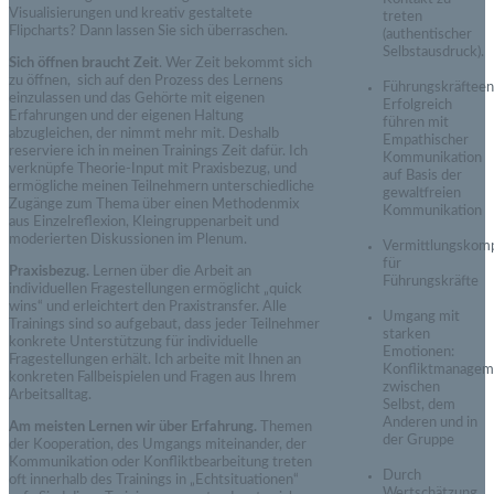
Visualisierungen und kreativ gestaltete
treten
Flipcharts? Dann lassen Sie sich überraschen.
(authentischer
Selbstausdruck).
Sich öffnen braucht Zeit
. Wer Zeit bekommt sich
zu öffnen, sich auf den Prozess des Lernens
Führungskräfteen
einzulassen und das Gehörte mit eigenen
Erfolgreich
Erfahrungen und der eigenen Haltung
führen mit
abzugleichen, der nimmt mehr mit. Deshalb
Empathischer
reserviere ich in meinen Trainings Zeit dafür. Ich
Kommunikation
verknüpfe Theorie-Input mit Praxisbezug, und
auf Basis der
ermögliche meinen Teilnehmern unterschiedliche
gewaltfreien
Zugänge zum Thema über einen Methodenmix
Kommunikation
aus Einzelreflexion, Kleingruppenarbeit und
moderierten Diskussionen im Plenum.
Vermittlungskom
für
Praxisbezug.
Lernen über die Arbeit an
Führungskräfte
individuellen Fragestellungen ermöglicht „quick
wins“ und erleichtert den Praxistransfer. Alle
Umgang mit
Trainings sind so aufgebaut, dass jeder Teilnehmer
starken
konkrete Unterstützung für individuelle
Emotionen:
Fragestellungen erhält. Ich arbeite mit Ihnen an
Konfliktmanagem
konkreten Fallbeispielen und Fragen aus Ihrem
zwischen
Arbeitsalltag.
Selbst, dem
Anderen und in
Am meisten Lernen wir über Erfahrung.
Themen
der Gruppe
der Kooperation, des Umgangs miteinander, der
Kommunikation oder Konfliktbearbeitung treten
Durch
oft innerhalb des Trainings in „Echtsituationen“
Wertschätzung