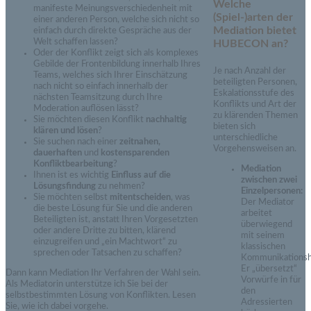
Welche
manifeste Meinungsverschiedenheit mit
(Spiel-)arten der
einer anderen Person, welche sich nicht so
Mediation bietet
einfach durch direkte Gespräche aus der
Welt schaffen lassen?
HUBECON an?
Oder der Konflikt zeigt sich als komplexes
Gebilde der Frontenbildung innerhalb Ihres
Je nach Anzahl der
Teams, welches sich Ihrer Einschätzung
beteiligten Personen,
nach nicht so einfach innerhalb der
Eskalationsstufe des
nächsten Teamsitzung durch Ihre
Konflikts und Art der
Moderation auflösen lässt?
zu klärenden Themen
Sie möchten diesen Konflikt
nachhaltig
bieten sich
klären und lösen
?
unterschiedliche
Sie suchen nach einer
zeitnahen,
Vorgehensweisen an.
dauerhaften
und
kostensparenden
Konfliktbearbeitung
?
Mediation
Ihnen ist es wichtig
Einfluss auf die
zwischen zwei
Lösungsfindung
zu nehmen?
Einzelpersonen:
Sie möchten selbst
mitentscheiden
, was
Der Mediator
die beste Lösung für Sie und die anderen
arbeitet
Beteiligten ist, anstatt Ihren Vorgesetzten
überwiegend
oder andere Dritte zu bitten, klärend
mit seinem
einzugreifen und „ein Machtwort“ zu
klassischen
sprechen oder Tatsachen zu schaffen?
Kommunikations
Er „übersetzt“
Dann kann Mediation Ihr Verfahren der Wahl sein.
Vorwürfe in für
Als Mediatorin unterstütze ich Sie bei der
den
selbstbestimmten Lösung von Konflikten. Lesen
Adressierten
Sie, wie ich dabei vorgehe.