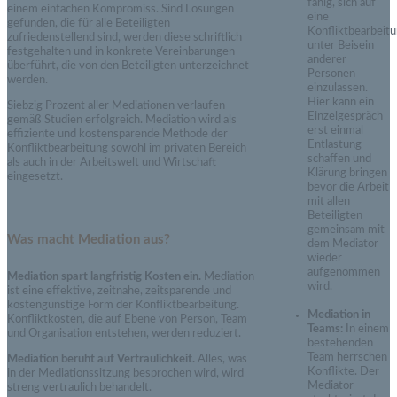
fähig, sich auf
einem einfachen Kompromiss. Sind Lösungen
eine
gefunden, die für alle Beteiligten
Konfliktbearbeit
zufriedenstellend sind, werden diese schriftlich
unter Beisein
festgehalten und in konkrete Vereinbarungen
anderer
überführt, die von den Beteiligten unterzeichnet
Personen
werden.
einzulassen.
Hier kann ein
Siebzig Prozent aller Mediationen verlaufen
Einzelgespräch
gemäß Studien erfolgreich. Mediation wird als
erst einmal
effiziente und kostensparende Methode der
Entlastung
Konfliktbearbeitung sowohl im privaten Bereich
schaffen und
als auch in der Arbeitswelt und Wirtschaft
Klärung bringen
eingesetzt.
bevor die Arbeit
mit allen
Beteiligten
gemeinsam mit
Was macht Mediation aus?
dem Mediator
wieder
aufgenommen
Mediation spart langfristig Kosten ein.
Mediation
wird.
ist eine effektive, zeitnahe, zeitsparende und
kostengünstige Form der Konfliktbearbeitung.
Mediation in
Konfliktkosten, die auf Ebene von Person, Team
Teams:
In einem
und Organisation entstehen, werden reduziert.
bestehenden
Team herrschen
Mediation beruht auf Vertraulichkeit.
Alles, was
Konflikte. Der
in der Mediationssitzung besprochen wird, wird
Mediator
streng vertraulich behandelt.