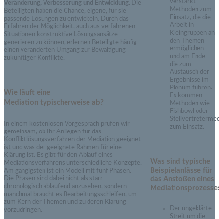
verstärkt
Veränderung, Verbesserung und Entwicklung.
Die
Methoden zum
Beteiligten haben die Chance, eigene, für sie
Einsatz, die die
passende Lösungen zu entwickeln. Durch das
Arbeit in
Erfahren der Möglichkeit, auch aus verfahrenen
Kleingruppen an
Situationen konstruktive Lösungsansätze
den Themen
generieren zu können, erlernen Beteiligte häufig
ermöglichen
einen veränderten Umgang zur Bewältigung
und am Ende
zukünftiger Konflikte.
die zum
Austausch der
Ergebnisse im
Plenum führen.
Wie läuft eine
Es kommen
Mediation
typischerweise
ab?
Methoden wie
Fishbowl oder
Stellvertretermed
In einem kostenlosen Vorgespräch prüfen wir
zum Einsatz.
gemeinsam, ob Ihr Anliegen für das
Konfliktlösungsverfahren der Mediation geeignet
ist und was der geeignete Rahmen für eine
Klärung ist. Es gibt für den Ablauf eines
Was sind typische
Mediationsverfahrens unterschiedliche Konzepte.
Beispielanlässe für
Am gängigsten ist ein Modell mit fünf Phasen.
das Anstoßen eines
Die Phasen sind dabei nicht als starr
chronologisch ablaufend anzusehen, sondern
Mediationsprozesse
manchmal braucht es Bearbeitungsschleifen, um
zum Kern der Themen und zu deren Klärung
Der ungeklärte
vorzudringen.
Streit um die