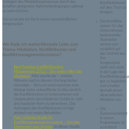
Gelingen des Mediationsprozesses durch das
Konfliktthemen
Schaffen geeigneter Rahmenbedingungen optimal
auf den Tisch zu
zu unterstützen.
bringen.
Gerne berate ich Sie in einem unverbindlichen
Die Konflikte
Vorgespräch.
zweier für das
Unternehmen
bedeutender
Teamleiter
Wo finde ich weiterführende Links zum
wirken sich
schädlich auf
Thema Mediation, Konfliktkosten und
das Umfeld aus.
Konfliktmanagementsysteme?
Der
Vorgesetzte
Best Practice Konflikt(kosten)-
sieht sich nicht
Management 2012 – Der wahre Wert der
in der Lage den
Mediation
: Hier wurde der – meines
Konfliktklärungs
Wissens nach in diesem Umfang bisher
gut zu begleiten
einmalige – Versuch unternommen eine
und schaltet
bislang meist unbezifferte Größe nämlich
deshalb einen
die Konfliktkosten in Unternehmen und
allparteilichen
Organisation verschiedener Größe in sehr
Mediator ein.
anschaulicher Form zu berechnen. Das
Aufzeigen der Konfliktkosten erfolgt
Die
anhand von realen Beispielen.
Zusammenarbeit
PwC-Viadrina Studie III:
in einem
Konfliktmanagementsysteme – Von den
Projektteam ist
Elementen zum System
: In dieser Studie
so kritisch