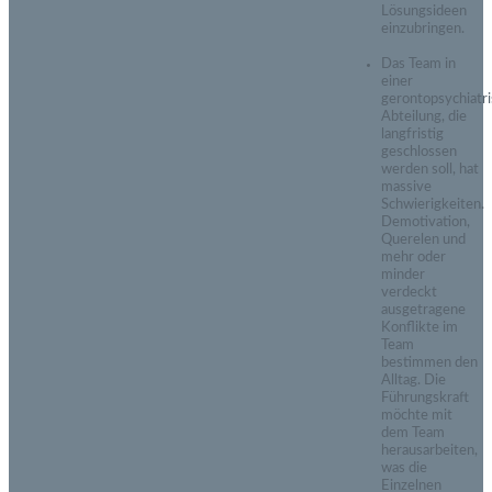
Lösungsideen
einzubringen.
Das Team in
einer
gerontopsychiatr
Abteilung, die
langfristig
geschlossen
werden soll, hat
massive
Schwierigkeiten.
Demotivation,
Querelen und
mehr oder
minder
verdeckt
ausgetragene
Konflikte im
Team
bestimmen den
Alltag. Die
Führungskraft
möchte mit
dem Team
herausarbeiten,
was die
Einzelnen