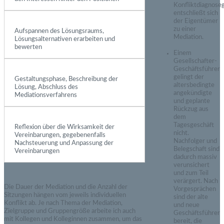
Konfliktdiagnose
entschließt sich
der Eigentümer
zu einer
Aufspannen des Lösungsraums,
Mediation.
Lösungsalternativen erarbeiten und
bewerten
Einem
Gesellschafter-
Geschäftsführer
gelingt der
Gestaltungsphase, Beschreibung der
altersbedingte
Lösung, Abschluss des
angekündigte
Mediationsverfahrens
und geplante
Rückzug aus
dem
Tagesgeschäft
Reflexion über die Wirksamkeit der
nicht.
Vereinbarungen, gegebenenfalls
Nachfolger und
Nachsteuerung und Anpassung der
Belegschaft sind
Vereinbarungen
dadurch massiv
verunsichert
und zum Teil
verärgert. Nach
Die Dauer der Mediation und die Anzahl der
Vorgesprächen
Sitzungen hängen vom jeweils individuellen
sind der alte
Konflikt ab. Je nach Thema der Mediation,
und neue
Zielgruppe und Gruppengröße arbeite ich auch
Geschäftsführer
mit Kollegen und Kolleginnen zusammen, um das
bereit, die