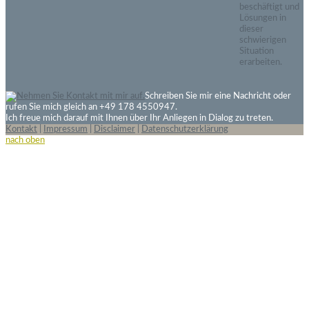
beschäftigt und
Lösungen in
dieser
schwierigen
Situation
erarbeiten.
Schreiben Sie mir eine Nachricht oder
rufen Sie mich gleich an +49 178 4550947.
Ich freue mich darauf mit Ihnen über Ihr Anliegen in Dialog zu treten.
Kontakt
|
Impressum
|
Disclaimer
|
Datenschutzerklärung
nach oben