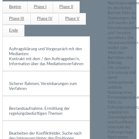
Nachfolgeregelu
Beginn
Phase I
Phase II
im elterlichen
Betrieb führt zu
Spannungen, die
Phase III
Phase IV
Phase V
sich bereits auf
Einstellungszahle
Ende
und Umsätze
auswirken. Die
Verantwortlichen
wollen zum
Auftragsklärung und Vorgespräch mit den
Wohl des
Medianten:
Betriebes eine
Kontrakt mit dem / den Auftraggeber/n,
Klärung.
Information über das Mediationsverfahren
Die schwere
Erkrankung und
damit
einhergehende
Sicherer Rahmen, Vereinbarungen zum
zeitliche
Verfahren
Rückzug eines
Firmeneigentüme
führt zu
Führungsvakuum
Bestandsaufnahme, Ermittlung der
ungeklärten
regelungsbedürftigen Themen
Zuständigkeiten
und Konflikten
innerhalb der
Führungsriege.
Bearbeiten der Konfliktfelder, Suche nach
Nach einem
den Interessen hinter den Positionen