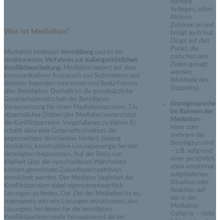
hörbare
Anliegen, leitet
Aktives
Zuhören an und
Was ist Mediation?
bringt auch mal
Dinge auf den
Punkt, die
Mediation bedeutet
Vermittlung
und ist ein
zwischen den
strukturiertes Verfahren zur außergerichtlichen
Zeilen gesagt
Konfliktbearbeitung
. Mediation basiert auf dem
werden
kommunikativen Austausch von Sichtweisen und
(Methode des
dahinter liegenden Interessen und Bedürfnissen
Doppelns).
aller Beteiligten. Deshalb ist die grundsätzliche
Gesprächsbereitschaft der Beteiligten
Einzelgespräche
Voraussetzung für einen Mediationsprozess. Ein
Im Rahmen der
allparteilicher Dritter (der Mediator) unterstützt
Mediation:
die Konfliktparteien, Vorgefallenes zu klären. Er
einer oder
schafft dazu eine Gesprächssituation, die
mehrere der
gegenseitiges Verständnis fördert, bislang
Beteiligten sind
blockierte, konstruktive Lösungsenergie bei den
– z.B. aufgrund
Beteiligten freizusetzen. Auf der Basis von
einer persönlich
Klarheit über die verschiedenen Wahrheiten
stark emotional
können gemeinsam Zukunftsperspektiven
aufgeladenen
entwickelt werden. Der Mediator begleitet die
Situation oder
Konfliktparteien dabei eigenverantwortlich
Reaktion auf
Lösungen zu finden. Das Ziel der Mediation ist es,
das in der
sogenannte win-win Lösungen anzustreben, also
Mediation
Lösungen, bei denen für die beteiligten
Gehörte – nicht
Konfliktparteien mehr herauskommt als bei