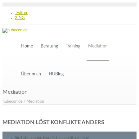
Twitter
XING
Home
Beratung
Training
Mediation
Über mich
HUBlog
Mediation
hubecon.de
/
Mediation
MEDIATION LÖST KONFLIKTE ANDERS
Sie haben einen Konflikt, einen Streit, eine