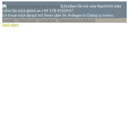
Schreiben Sie mir eine Nachricht oder
rufen Sie mich gleich an +49 178 4550947.
Ich freue mich darauf mit Ihnen über Ihr Anliegen in Dialog zu treten.
Kontakt
|
Impressum
|
Disclaimer
|
Datenschutzerklärung
nach oben