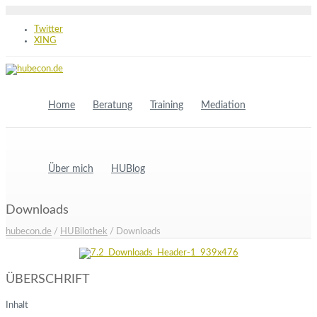
Twitter
XING
Home
Beratung
Training
Mediation
Über mich
HUBlog
Downloads
hubecon.de
/
HUBilothek
/
Downloads
ÜBERSCHRIFT
Inhalt