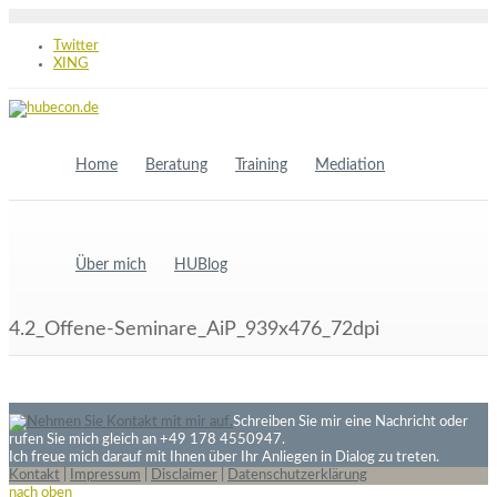
Twitter
XING
Home
Beratung
Training
Mediation
Über mich
HUBlog
4.2_Offene-Seminare_AiP_939x476_72dpi
Schreiben Sie mir eine Nachricht oder
rufen Sie mich gleich an +49 178 4550947.
Ich freue mich darauf mit Ihnen über Ihr Anliegen in Dialog zu treten.
Kontakt
|
Impressum
|
Disclaimer
|
Datenschutzerklärung
nach oben